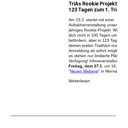
TriAs Rookie Projekt 2023
123 Tagen zum 1. Triathl
Am 23.3. startet mit einer
Auftaktveranstaltung unser dies
jähriges Rookie-Projekt. Wir kön
dich nicht in 100 Tagen um die W
befördern, aber in 123 Tagen fit 
deinen ersten Triathlon machen!
Anmeldung ab sofort möglich! Ac
es stehen nur limitierte Plätze zu
Verfügung! Infoveranstaltung
am
Freitag, dem 27.1.
um 16:30Uhr 
"
Neuen Weberei
" in Wernau.
Weiterlesen