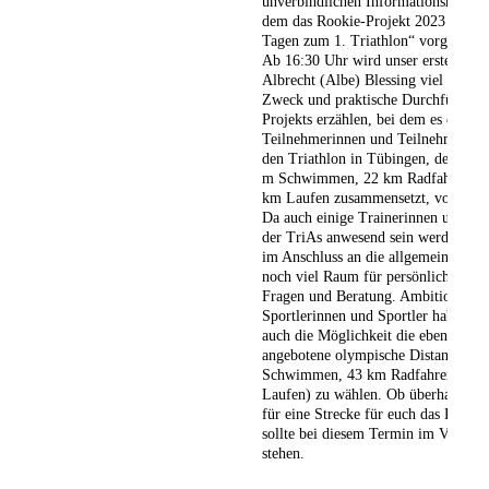
unverbindlichen Informationsnachmi
dem das Rookie-Projekt 2023 „In 1
Tagen zum 1. Triathlon“ vorgestellt
Ab 16:30 Uhr wird unser erster Vors
Albrecht (Albe) Blessing viel über Z
Zweck und praktische Durchführung
Projekts erzählen, bei dem es darum
Teilnehmerinnen und Teilnehmer gez
den Triathlon in Tübingen, der sich
m Schwimmen, 22 km Radfahren un
km Laufen zusammensetzt, vorzuber
Da auch einige Trainerinnen und Tr
der TriAs anwesend sein werden, bie
im Anschluss an die allgemeine Vors
noch viel Raum für persönliche Ges
Fragen und Beratung. Ambitionierte
Sportlerinnen und Sportler haben a
auch die Möglichkeit die ebenfalls
angebotene olympische Distanz (1,5
Schwimmen, 43 km Radfahren und 
Laufen) zu wählen. Ob überhaupt u
für eine Strecke für euch das Richtige
sollte bei diesem Termin im Vorder
stehen.