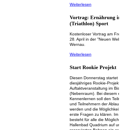
Weiterlesen
Vortrag: Ernährung im
(Triathlon) Sport
Kostenloser Vortrag am Freitag,
28. April in der "Neuen Weberei" 
Wernau.
Weiterlesen
Start Rookie Projekt
Diesen Donnerstag startet unser
diesjähriges Rookie-Projekt mit 
Auftaktveranstaltung im Bistro Ci
(Nebenraum). Bei diesem ersten
Kennenlernen soll den Teilnehm
und Teilnehmern der Ablauf darg
werden und die Möglichkeit indiv
erste Fragen zu klären. Im Ansc
besteht für alle die Möglichkeit in
Hallenbad Quadrium auf unsere