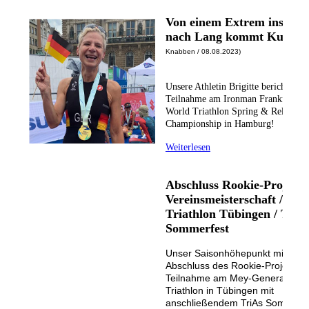
Von einem Extrem ins and
nach Lang kommt Kurz
(vo
Knabben / 08.08.2023)
Unsere Athletin Brigitte berichte vo
Teilnahme am Ironman Frankfurt un
World Triathlon Spring & Relay
Championship in Hamburg!
Weiterlesen
Abschluss Rookie-Projekt-
Vereinsmeisterschaft / Me
Triathlon Tübingen / TriA
Sommerfest
Unser Saisonhöhepunkt mit dem
Abschluss des Rookie-Projekts u
Teilnahme am Mey-Generalbau-
Triathlon in Tübingen mit
anschließendem TriAs Sommerfe