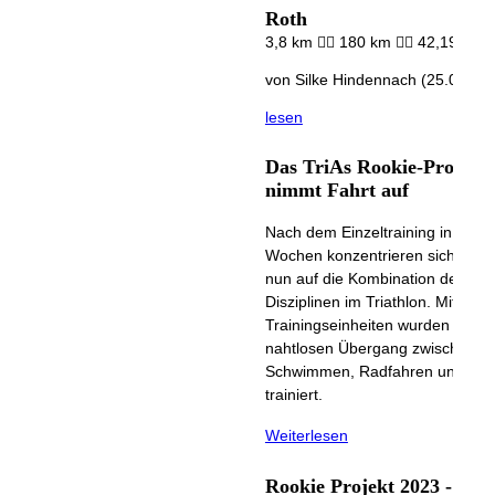
Roth
3,8 km 🏊‍♀️ 180 km 🚴‍♀️ 42,195 km 
von Silke Hindennach (25.06.20
lesen
Das TriAs Rookie-Projekt
nimmt Fahrt auf
Nach dem Einzeltraining in den l
Wochen konzentrieren sich die A
nun auf die Kombination der ein
Disziplinen im Triathlon. Mit spez
Trainingseinheiten wurden der
nahtlosen Übergang zwischen
Schwimmen, Radfahren und Lau
trainiert.
Weiterlesen
Rookie Projekt 2023 -