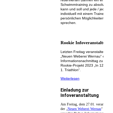
reservierten Bahnen ein erstes
Schwimmtraining zu absolvieren
kann und soll und jede / jeder
individuell mit einem Trainer übe
persönlichen Möglichkeiten und 
sprechen.
Rookie Infoveranstaltung
Letzten Freitag veranstalteten wi
„Neuen Weberei Wernau“ einen
Informationsnachmittag zu unse
Rookie-Projekt 2023 „In 123 Ta
1. Triathlon“.
Weiterlesen
Einladung zur
Infoveranstaltung
Am Freitag, dem 27.01. veranstalten
der „
Neuen Weberei Wernau
“ einen