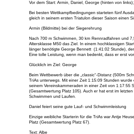
Vor dem Start: Armin, Daniel, George (hinten von links);
Bei besten Wettkampfbedingungen starteten fünf Ausdau
gleich in seinem ersten Triatulon dieser Saison einen Si
Armin (Bildmitte) bei der Siegerehrung
Nach 700 m Schwimmen, 30 km Rennradfahren und 7,5 km
Altersklasse M50 das Ziel. In einem hochklassigen Sta
länger benötigte George Bennett (1:41:02 Stunde), der
Eine tolle Leistung, wenn man bedenkt, dass er erst vor
Glücklich im Ziel: George
Beim Wettbewerb über die „classic“-Distanz (500m Sch
TriAs unterwegs. Mit einer Zeit 1:15:09 Stunden wurde
seinem Vereinskammeraden in einer Zeit von 1:17:55 St
(Gesamtwertung Platz 105). Auch er hat erst im letzten
Schwimmen und Laufen.
Daniel feiert seine gute Lauf- und Schwimmleistung
Einzige weibliche Starterin für die TriAs war Antje Heus
Platz (Gesamtwertung Platz 67).
Text: Albe