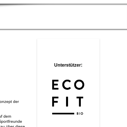
:
Unterstützer
Konzept der
uf dem
Sportfreunde
rau über diese