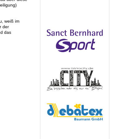
eiligung)
u, weiß im
r der
nd das