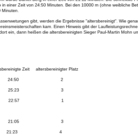
 in einer Zeit von 24:50 Minuten. Bei den 10000 m (ohne weibliche Bet
0 Minuten.
assenwetungen gibt, werden die Ergebnisse "altersbereinigt". Wie gena
einsmeisterschaften kam. Einen Hinweis gibt der Laufleistungsrechne
dort ein, dann heißen die altersbereinigten Sieger Paul-Martin Mohn u
e Zeit altersbereinigter Platz
4:50 24:50 2
25:43 25:23 3
26:27 22:57 1
1:11 21:05 3
 21:24 21:23 4