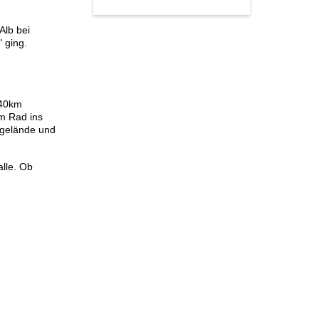
Alb bei
 ging.
 40km
m Rad ins
ugelände und
alle. Ob