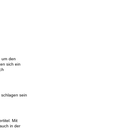
n um den
en sich ein
ich
u schlagen sein
titel. Mit
auch in der