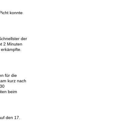
Picht konnte
chnellster der
pt 2 Minuten
 erkämpfte.
n für die
 kam kurz nach
M30
iten beim
auf den 17.