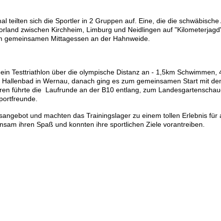
teilten sich die Sportler in 2 Gruppen auf. Eine, die die schwäbische 
rland zwischen Kirchheim, Limburg und Neidlingen auf "Kilometerjagd"
zum gemeinsamen Mittagessen an der Hahnweide.
ein Testtriathlon über die olympische Distanz an - 1,5km Schwimmen,
allenbad in Wernau, danach ging es zum gemeinsamen Start mit de
ren führte die Laufrunde an der B10 entlang, zum Landesgartenscha
portfreunde.
sangebot und machten das Trainingslager zu einem tollen Erlebnis für 
einsam ihren Spaß und konnten ihre sportlichen Ziele vorantreiben.