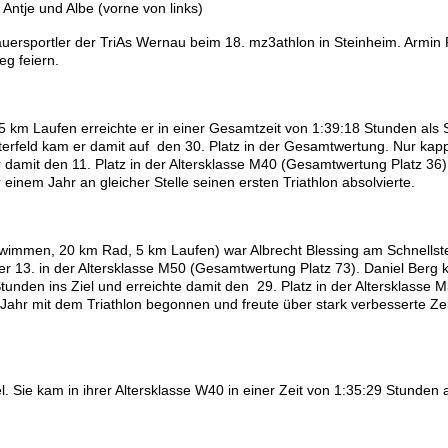
 Antje und Albe (vorne von links)
ersportler der TriAs Wernau beim 18. mz3athlon in Steinheim. Armin 
eg feiern.
 Laufen erreichte er in einer Gesamtzeit von 1:39:18 Stunden als S
rterfeld kam er damit auf den 30. Platz in der Gesamtwertung. Nur kap
 damit den 11. Platz in der Altersklasse M40 (Gesamtwertung Platz 36)
 einem Jahr an gleicher Stelle seinen ersten Triathlon absolvierte.
wimmen, 20 km Rad, 5 km Laufen) war Albrecht Blessing am Schnellste
 er 13. in der Altersklasse M50 (Gesamtwertung Platz 73). Daniel Berg
unden ins Ziel und erreichte damit den 29. Platz in der Altersklasse 
 Jahr mit dem Triathlon begonnen und freute über stark verbesserte Ze
el. Sie kam in ihrer Altersklasse W40 in einer Zeit von 1:35:29 Stunden 