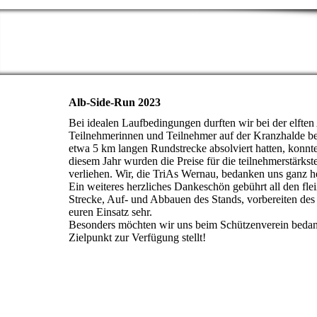
Alb-Side-Run 2023
Bei idealen Laufbedingungen durften wir bei der elften
Teilnehmerinnen und Teilnehmer auf der Kranzhalde b
etwa 5 km langen Rundstrecke absolviert hatten, konnte
diesem Jahr wurden die Preise für die teilnehmerstärk
verliehen. Wir, die TriAs Wernau, bedanken uns ganz 
Ein weiteres herzliches Dankeschön gebührt all den fle
Strecke, Auf- und Abbauen des Stands, vorbereiten des
euren Einsatz sehr.
Besonders möchten wir uns beim Schützenverein bedanke
Zielpunkt zur Verfügung stellt!
20231029_142319