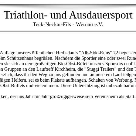
Triathlon- und Ausdauersport
Teck-Neckar-Fils - Wernau e.V.
 Auflage unseres öffentlichen Herbstlaufs "Alb-Side-Runs" 72 begeister
eim Schützenhaus begrüßen. Nachdem die Sportler eine oder zwei Run
n sie sich an dem großartigen Bio-Obst-Büfett unseres Sponsors ecofit e
sten Gruppen an den Lauftreff Kirchheim, die "Stuggi Trailers" und d
herzlich, dass ihr den Weg zu uns gefunden und an unserem Lauf teilg
ißigen Helfern, sei es beim Plakate aufhängen, Schalten von Werbung, 
 Obst-Buffets und vielem mehr. Diese Unterstützung ist unbezahlbar un
n, der uns Jahr für Jahr großzügigerweise sein Vereinsheim als Start