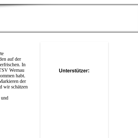
te
den auf der
rfrischen. In
en TSV Wernau
:
Unterstützer
enommen habt.
Markieren der
d wir schätzen
- und