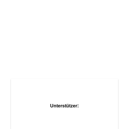
TriAs-AKB04.jpg
TriAs-AKB05.jpg
TriAs-AKB06.jpg
TriAs-AKB10.jpg
TriAs-AKB09.jpg
TriAs-AKB08.jpg
TriAs-AKB07.jpg
:
Unterstützer